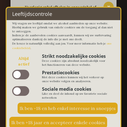
-- Voorlopig enkel afhalen in onze winkel of
thuislevering in Lievegem vanaf 100 euro --
Leeftijdscontrole
Wij vragen uw leeftijd omdat we alcohol aanbieden op onze website.
Hierbij maken we gebruik van enkele cookies om de toegang al dan niet
te ontzeggen.
Indien je de aanbevolen cookies aanvaardt, kunnen wij uw surfervaring
optimaliseren dankzij de info die je met ons deelt.
De keuze is natuurlijk volledig aan jou. Voor meer informatie heb je
ons
cookiebeleid
.
Strikt noodzakelijke cookies
Altijd
Deze cookies zijn absoluut noodzakelijk voor
actief
het functioneren van deze website.
Prestatiecookies
Met deze cookies kunnen wij het verkeer op
onze website volgen en analyseren.
Sociale media cookies
Like en deel de inhoud op uw favoriete sociale
netwerken
€ 0,00
0