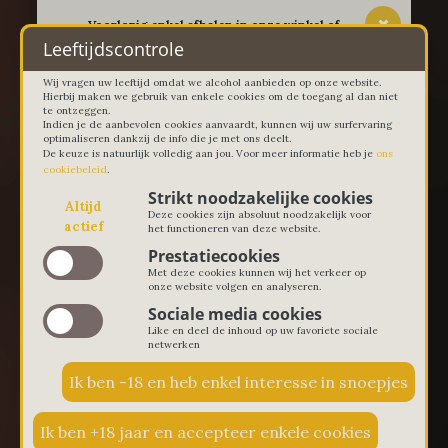
-- Voorlopig enkel afhalen in onze winkel of
thuislevering in Lievegem vanaf 100 euro --
Leeftijdscontrole
Wij vragen uw leeftijd omdat we alcohol aanbieden op onze website.
Hierbij maken we gebruik van enkele cookies om de toegang al dan niet
te ontzeggen.
Indien je de aanbevolen cookies aanvaardt, kunnen wij uw surfervaring
optimaliseren dankzij de info die je met ons deelt.
De keuze is natuurlijk volledig aan jou. Voor meer informatie heb je
ons
cookiebeleid
.
Strikt noodzakelijke cookies
Altijd
Deze cookies zijn absoluut noodzakelijk voor
actief
het functioneren van deze website.
Prestatiecookies
Met deze cookies kunnen wij het verkeer op
onze website volgen en analyseren.
Sociale media cookies
Like en deel de inhoud op uw favoriete sociale
netwerken
€ 0,00
0