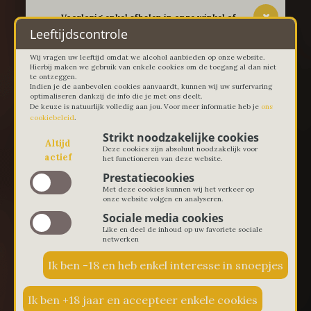
-- Voorlopig enkel afhalen in onze winkel of
thuislevering in Lievegem vanaf 100 euro --
Leeftijdscontrole
Wij vragen uw leeftijd omdat we alcohol aanbieden op onze website.
Hierbij maken we gebruik van enkele cookies om de toegang al dan niet
te ontzeggen.
Indien je de aanbevolen cookies aanvaardt, kunnen wij uw surfervaring
optimaliseren dankzij de info die je met ons deelt.
De keuze is natuurlijk volledig aan jou. Voor meer informatie heb je
ons
cookiebeleid
.
Strikt noodzakelijke cookies
Altijd
Deze cookies zijn absoluut noodzakelijk voor
actief
het functioneren van deze website.
Prestatiecookies
Met deze cookies kunnen wij het verkeer op
onze website volgen en analyseren.
Sociale media cookies
Like en deel de inhoud op uw favoriete sociale
netwerken
€ 0,00
0