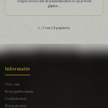
zorgen ervoor dat de pannenkoeken zo op je bord
glijden. ..
1 - 2 van 2 (1 pagina's)
Informatie
Over ons
Bezorginformatie
Cookiebeleid
Privacybeleid