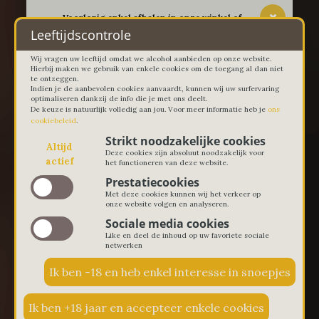
-- Voorlopig enkel afhalen in onze winkel of
thuislevering in Lievegem vanaf 100 euro --
Leeftijdscontrole
Wij vragen uw leeftijd omdat we alcohol aanbieden op onze website.
Hierbij maken we gebruik van enkele cookies om de toegang al dan niet
te ontzeggen.
Indien je de aanbevolen cookies aanvaardt, kunnen wij uw surfervaring
optimaliseren dankzij de info die je met ons deelt.
De keuze is natuurlijk volledig aan jou. Voor meer informatie heb je
ons
cookiebeleid
.
Strikt noodzakelijke cookies
Altijd
Deze cookies zijn absoluut noodzakelijk voor
actief
het functioneren van deze website.
Prestatiecookies
Met deze cookies kunnen wij het verkeer op
onze website volgen en analyseren.
Sociale media cookies
Like en deel de inhoud op uw favoriete sociale
netwerken
€ 0,00
0