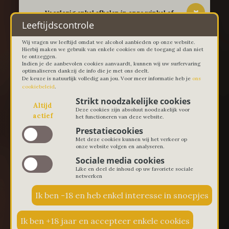
-- Voorlopig enkel afhalen in onze winkel of
thuislevering in Lievegem vanaf 100 euro --
Leeftijdscontrole
Wij vragen uw leeftijd omdat we alcohol aanbieden op onze website.
Hierbij maken we gebruik van enkele cookies om de toegang al dan niet
te ontzeggen.
Indien je de aanbevolen cookies aanvaardt, kunnen wij uw surfervaring
optimaliseren dankzij de info die je met ons deelt.
De keuze is natuurlijk volledig aan jou. Voor meer informatie heb je
ons
cookiebeleid
.
Strikt noodzakelijke cookies
Altijd
Deze cookies zijn absoluut noodzakelijk voor
actief
het functioneren van deze website.
Prestatiecookies
Met deze cookies kunnen wij het verkeer op
onze website volgen en analyseren.
Sociale media cookies
Like en deel de inhoud op uw favoriete sociale
netwerken
€ 0,00
0