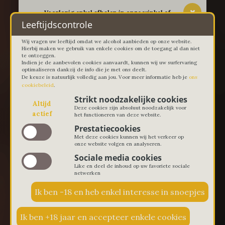
-- Voorlopig enkel afhalen in onze winkel of
thuislevering in Lievegem vanaf 100 euro --
Leeftijdscontrole
Wij vragen uw leeftijd omdat we alcohol aanbieden op onze website.
Hierbij maken we gebruik van enkele cookies om de toegang al dan niet
te ontzeggen.
Indien je de aanbevolen cookies aanvaardt, kunnen wij uw surfervaring
optimaliseren dankzij de info die je met ons deelt.
De keuze is natuurlijk volledig aan jou. Voor meer informatie heb je
ons
cookiebeleid
.
Strikt noodzakelijke cookies
Altijd
Deze cookies zijn absoluut noodzakelijk voor
actief
het functioneren van deze website.
Prestatiecookies
Met deze cookies kunnen wij het verkeer op
onze website volgen en analyseren.
Sociale media cookies
Like en deel de inhoud op uw favoriete sociale
netwerken
€ 0,00
0