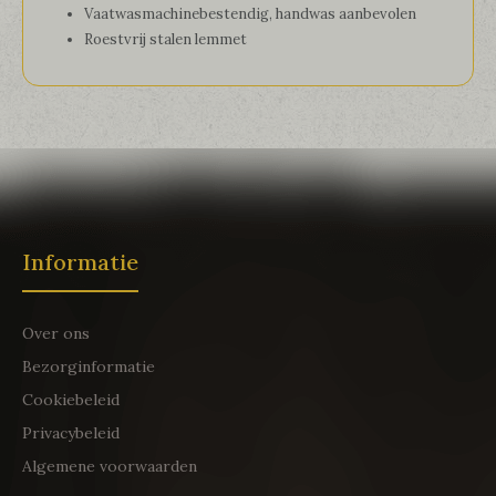
Vaatwasmachinebestendig, handwas aanbevolen
Roestvrij stalen lemmet
Informatie
Over ons
Bezorginformatie
Cookiebeleid
Privacybeleid
Algemene voorwaarden