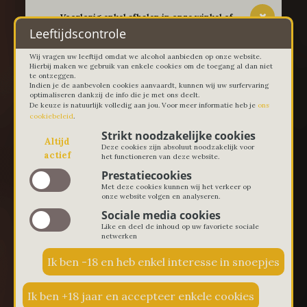
-- Voorlopig enkel afhalen in onze winkel of
thuislevering in Lievegem vanaf 100 euro --
Leeftijdscontrole
Wij vragen uw leeftijd omdat we alcohol aanbieden op onze website.
Hierbij maken we gebruik van enkele cookies om de toegang al dan niet
te ontzeggen.
Indien je de aanbevolen cookies aanvaardt, kunnen wij uw surfervaring
optimaliseren dankzij de info die je met ons deelt.
De keuze is natuurlijk volledig aan jou. Voor meer informatie heb je
ons
cookiebeleid
.
Strikt noodzakelijke cookies
Altijd
Deze cookies zijn absoluut noodzakelijk voor
actief
het functioneren van deze website.
Prestatiecookies
Met deze cookies kunnen wij het verkeer op
onze website volgen en analyseren.
Sociale media cookies
Like en deel de inhoud op uw favoriete sociale
netwerken
€ 0,00
0