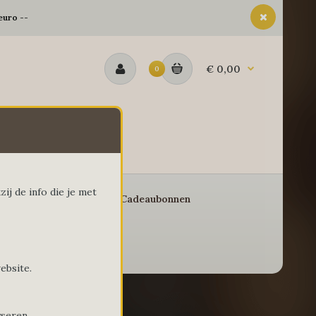
euro --
€ 0,00
0
ij de info die je met
eschenkmanden
Cadeaubonnen
ebsite.
yseren.