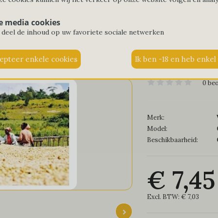
fie Ethiopia Sidamo Nensebo Re
e media cookies
 deel de inhoud op uw favoriete sociale netwerken
Home
Koffie
Koffie Ethiopia Sidamo Nensebo Refisa
0 be
Merk:
Model:
Beschikbaarheid:
€ 7,45
Excl. BTW:
€ 7,03