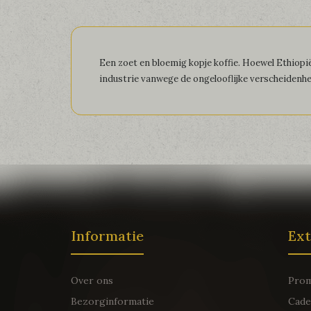
Een zoet en bloemig kopje koffie. Hoewel Ethiopië
industrie vanwege de ongelooflijke verscheidenhe
Informatie
Ext
Over ons
Prom
Bezorginformatie
Cade