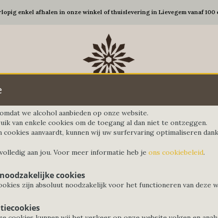
rlopig enkel afhalen in onze winkel of thuislevering in Lievegem vanaf 100 
e
d omdat we alcohol aanbieden op onze website.
uik van enkele cookies om de toegang al dan niet te ontzeggen.
n cookies aanvaardt, kunnen wij uw surfervaring optimaliseren dankz
Gedekte tafel
Koffie&Thee
Elektro
G
 volledig aan jou. Voor meer informatie heb je
ons cookiebeleid
.
 noodzakelijke cookies
okies zijn absoluut noodzakelijk voor het functioneren van deze w
tiecookies
e cookies kunnen wij het verkeer op onze website volgen en anal