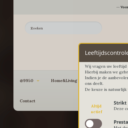
-- Voo
Leeftijdscontrol
Wij vragen uw leeftij
Hierbij maken we gebr
Indien je de aanbevole
@9950
Home&Living
Koken&Bakken
ons deelt.
De keuze is natuurlijk
Contact
Strikt
Altijd
Deze co
actief
Presta
Met dez