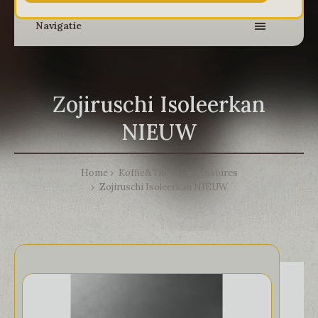
Navigatie
Zojiruschi Isoleerkan
NIEUW
Home
Koffie&Thee
Accessoires
Zojiruschi Isoleerkan NIEUW