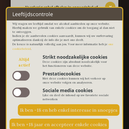
-- Voorlopig enkel afhalen in onze winkel of
thuislevering in Lievegem vanaf 100 euro --
Leeftijdscontrole
Wij vragen uw leeftijd omdat we alcohol aanbieden op onze website.
Hierbij maken we gebruik van enkele cookies om de toegang al dan niet
te ontzeggen.
Indien je de aanbevolen cookies aanvaardt, kunnen wij uw surfervaring
optimaliseren dankzij de info die je met ons deelt.
De keuze is natuurlijk volledig aan jou. Voor meer informatie heb je
ons
cookiebeleid
.
Strikt noodzakelijke cookies
Altijd
Deze cookies zijn absoluut noodzakelijk voor
actief
het functioneren van deze website.
Prestatiecookies
Met deze cookies kunnen wij het verkeer op
onze website volgen en analyseren.
Sociale media cookies
Like en deel de inhoud op uw favoriete sociale
netwerken
€ 0,00
0