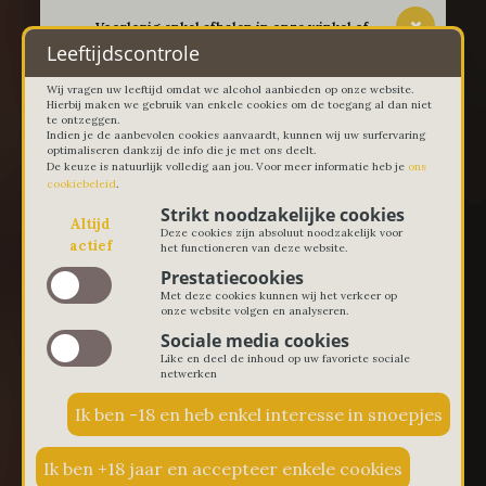
-- Voorlopig enkel afhalen in onze winkel of
thuislevering in Lievegem vanaf 100 euro --
Leeftijdscontrole
Wij vragen uw leeftijd omdat we alcohol aanbieden op onze website.
Hierbij maken we gebruik van enkele cookies om de toegang al dan niet
te ontzeggen.
Indien je de aanbevolen cookies aanvaardt, kunnen wij uw surfervaring
optimaliseren dankzij de info die je met ons deelt.
De keuze is natuurlijk volledig aan jou. Voor meer informatie heb je
ons
cookiebeleid
.
Strikt noodzakelijke cookies
Altijd
Deze cookies zijn absoluut noodzakelijk voor
actief
het functioneren van deze website.
Prestatiecookies
Met deze cookies kunnen wij het verkeer op
onze website volgen en analyseren.
Sociale media cookies
Like en deel de inhoud op uw favoriete sociale
netwerken
€ 0,00
0