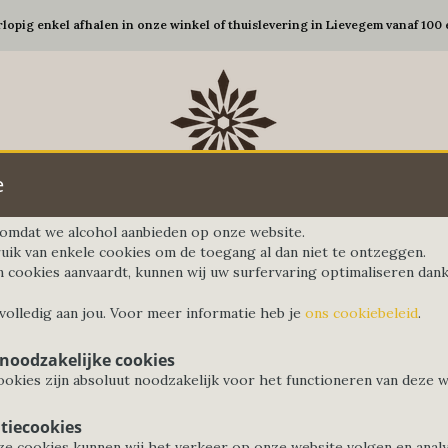
rlopig enkel afhalen in onze winkel of thuislevering in Lievegem vanaf 100 
e
d omdat we alcohol aanbieden op onze website.
uik van enkele cookies om de toegang al dan niet te ontzeggen.
n cookies aanvaardt, kunnen wij uw surfervaring optimaliseren dankz
Gedekte tafel
Koffie&Thee
Elektro
G
 volledig aan jou. Voor meer informatie heb je
ons cookiebeleid
.
 noodzakelijke cookies
okies zijn absoluut noodzakelijk voor het functioneren van deze w
tiecookies
e cookies kunnen wij het verkeer op onze website volgen en anal