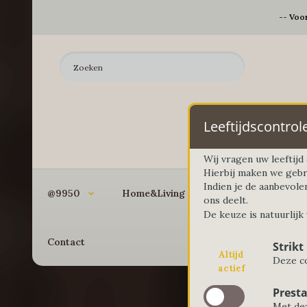
-- Voo
Leeftijdscontrol
Wij vragen uw leeftij
Hierbij maken we gebr
Indien je de aanbevole
@9950
Home&Living
Koken&Bakken
ons deelt.
De keuze is natuurlijk
Contact
Strikt
Altijd
Deze co
actief
Presta
Met dez