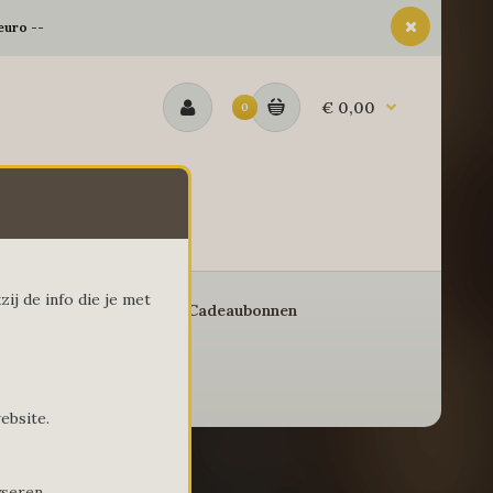
euro --
€ 0,00
0
ij de info die je met
eschenkmanden
Cadeaubonnen
ebsite.
yseren.