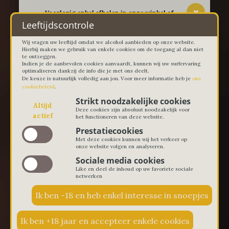
-- Voorlopig enkel afhalen in onze winkel of
thuislevering in Lievegem vanaf 100 euro --
Leeftijdscontrole
Wij vragen uw leeftijd omdat we alcohol aanbieden op onze website.
Hierbij maken we gebruik van enkele cookies om de toegang al dan niet
te ontzeggen.
Indien je de aanbevolen cookies aanvaardt, kunnen wij uw surfervaring
optimaliseren dankzij de info die je met ons deelt.
De keuze is natuurlijk volledig aan jou. Voor meer informatie heb je
ons
cookiebeleid
.
Strikt noodzakelijke cookies
Altijd
Deze cookies zijn absoluut noodzakelijk voor
actief
het functioneren van deze website.
Prestatiecookies
Met deze cookies kunnen wij het verkeer op
onze website volgen en analyseren.
Sociale media cookies
Like en deel de inhoud op uw favoriete sociale
netwerken
€ 0,00
0