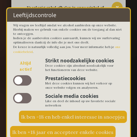
-- Voorlopig enkel afhalen in onze winkel of
thuislevering in Lievegem vanaf 100 euro --
Leeftijdscontrole
Wij vragen uw leeftijd omdat we alcohol aanbieden op onze website.
Hierbij maken we gebruik van enkele cookies om de toegang al dan niet
te ontzeggen.
Indien je de aanbevolen cookies aanvaardt, kunnen wij uw surfervaring
optimaliseren dankzij de info die je met ons deelt.
De keuze is natuurlijk volledig aan jou. Voor meer informatie heb je
ons
cookiebeleid
.
Strikt noodzakelijke cookies
Altijd
Deze cookies zijn absoluut noodzakelijk voor
actief
het functioneren van deze website.
Prestatiecookies
Met deze cookies kunnen wij het verkeer op
onze website volgen en analyseren.
Sociale media cookies
Like en deel de inhoud op uw favoriete sociale
netwerken
€ 0,00
0