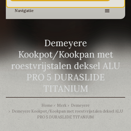
Navigatie
Demeyere
Kookpot/Kookpan met
roestvrijstalen deksel ALU
PRO 5 DURASLIDE
TITANIUM
Home
Merk
Demeyere
Demeyere Kookpot/Kookpan met roestvrijstalen deksel ALU
PRO 5 DURASLIDE TITANIUM