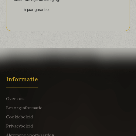
-
5 jaar garantie.
Informatie
Over ons
Bezorginformatie
Cookiebeleid
Privacybeleid
Algemene voorwaarden