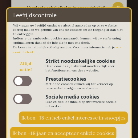
-- Voorlopig enkel afhalen in onze winkel of
thuislevering in Lievegem vanaf 100 euro --
Leeftijdscontrole
Wij vragen uw leeftijd omdat we alcohol aanbieden op onze website.
Hierbij maken we gebruik van enkele cookies om de toegang al dan niet
te ontzeggen.
Indien je de aanbevolen cookies aanvaardt, kunnen wij uw surfervaring
optimaliseren dankzij de info die je met ons deelt.
De keuze is natuurlijk volledig aan jou. Voor meer informatie heb je
ons
cookiebeleid
.
Strikt noodzakelijke cookies
Altijd
Deze cookies zijn absoluut noodzakelijk voor
actief
het functioneren van deze website.
Prestatiecookies
Met deze cookies kunnen wij het verkeer op
onze website volgen en analyseren.
Sociale media cookies
Like en deel de inhoud op uw favoriete sociale
netwerken
€ 0,00
0