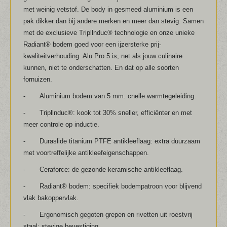
met weinig vetstof. De body in gesmeed aluminium is een
pak dikker dan bij andere merken en meer dan stevig. Samen
met de exclusieve Tripllnduc® technologie en onze unieke
Radiant® bodem goed voor een ijzersterke prij-
kwaliteitverhouding. Alu Pro 5 is, net als jouw culinaire
kunnen, niet te onderschatten. En dat op alle soorten
fornuizen.
-
Aluminium bodem van 5 mm: cnelle warmtegeleiding.
-
Tripllnduc®: kook tot 30% sneller, efficiënter en met
meer controle op inductie.
-
Duraslide titanium PTFE antikleeflaag: extra duurzaam
met voortreffelijke antikleefeigenschappen.
-
Ceraforce: de gezonde keramische antikleeflaag.
-
Radiant® bodem: specifiek bodempatroon voor blijvend
vlak bakoppervlak.
-
Ergonomisch gegoten grepen en rivetten uit roestvrij
staal: stevige bevestiging.