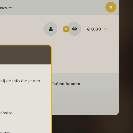
euro --
€ 0,00
0
ij de info die je met
eschenkmanden
Cadeaubonnen
ebsite.
yseren.