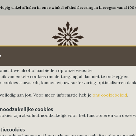
rlopig enkel afhalen in onze winkel of thuislevering in Lievegem vanaf 100 
e
d omdat we alcohol aanbieden op onze website.
uik van enkele cookies om de toegang al dan niet te ontzeggen.
n cookies aanvaardt, kunnen wij uw surfervaring optimaliseren dankz
Gedekte tafel
Koffie&Thee
Elektro
G
 volledig aan jou. Voor meer informatie heb je
ons cookiebeleid
.
 noodzakelijke cookies
okies zijn absoluut noodzakelijk voor het functioneren van deze w
tiecookies
e cookies kunnen wij het verkeer op onze website volgen en anal