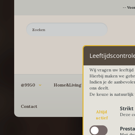
-- Voo
Leeftijdscontrol
Wij vragen uw leeftij
Hierbij maken we gebr
Indien je de aanbevole
@9950
Home&Living
Koken&Bakken
ons deelt.
De keuze is natuurlijk
Contact
Strikt
Altijd
Deze co
actief
Presta
Met dez