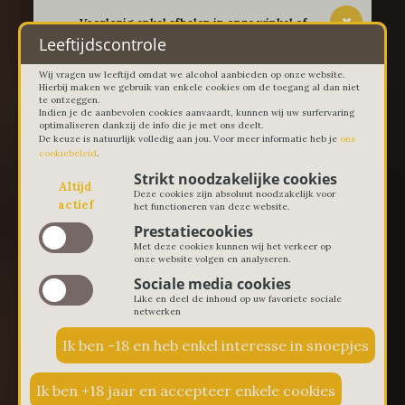
-- Voorlopig enkel afhalen in onze winkel of
thuislevering in Lievegem vanaf 100 euro --
Leeftijdscontrole
Wij vragen uw leeftijd omdat we alcohol aanbieden op onze website.
Hierbij maken we gebruik van enkele cookies om de toegang al dan niet
te ontzeggen.
Indien je de aanbevolen cookies aanvaardt, kunnen wij uw surfervaring
optimaliseren dankzij de info die je met ons deelt.
De keuze is natuurlijk volledig aan jou. Voor meer informatie heb je
ons
cookiebeleid
.
Strikt noodzakelijke cookies
Altijd
Deze cookies zijn absoluut noodzakelijk voor
actief
het functioneren van deze website.
Prestatiecookies
Met deze cookies kunnen wij het verkeer op
onze website volgen en analyseren.
Sociale media cookies
Like en deel de inhoud op uw favoriete sociale
netwerken
€ 0,00
0