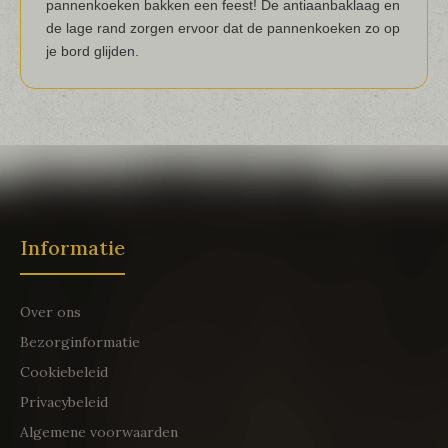
pannenkoeken bakken een feest! De antiaanbaklaag en
de lage rand zorgen ervoor dat de pannenkoeken zo op
je bord glijden.
Informatie
Over ons
Bezorginformatie
Cookiebeleid
Privacybeleid
Algemene voorwaarden