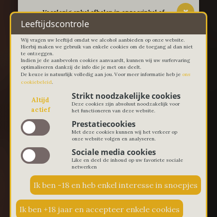
-- Voorlopig enkel afhalen in onze winkel of
thuislevering in Lievegem vanaf 100 euro --
Leeftijdscontrole
Wij vragen uw leeftijd omdat we alcohol aanbieden op onze website.
Hierbij maken we gebruik van enkele cookies om de toegang al dan niet
te ontzeggen.
Indien je de aanbevolen cookies aanvaardt, kunnen wij uw surfervaring
optimaliseren dankzij de info die je met ons deelt.
De keuze is natuurlijk volledig aan jou. Voor meer informatie heb je
ons
cookiebeleid
.
Strikt noodzakelijke cookies
Altijd
Deze cookies zijn absoluut noodzakelijk voor
actief
het functioneren van deze website.
Prestatiecookies
Met deze cookies kunnen wij het verkeer op
onze website volgen en analyseren.
Sociale media cookies
Like en deel de inhoud op uw favoriete sociale
netwerken
€ 0,00
0