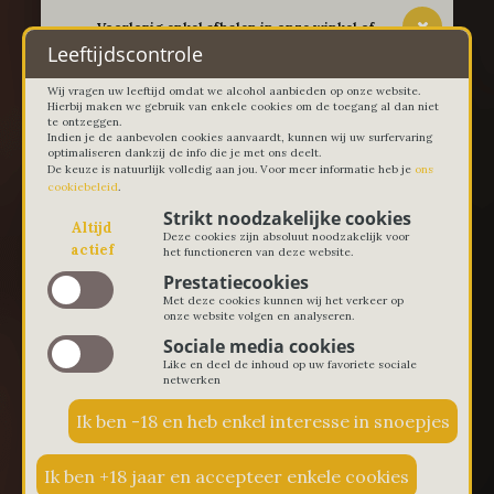
-- Voorlopig enkel afhalen in onze winkel of
thuislevering in Lievegem vanaf 100 euro --
Leeftijdscontrole
Wij vragen uw leeftijd omdat we alcohol aanbieden op onze website.
Hierbij maken we gebruik van enkele cookies om de toegang al dan niet
te ontzeggen.
Indien je de aanbevolen cookies aanvaardt, kunnen wij uw surfervaring
optimaliseren dankzij de info die je met ons deelt.
De keuze is natuurlijk volledig aan jou. Voor meer informatie heb je
ons
cookiebeleid
.
Strikt noodzakelijke cookies
Altijd
Deze cookies zijn absoluut noodzakelijk voor
actief
het functioneren van deze website.
Prestatiecookies
Met deze cookies kunnen wij het verkeer op
onze website volgen en analyseren.
Sociale media cookies
Like en deel de inhoud op uw favoriete sociale
netwerken
€ 0,00
0