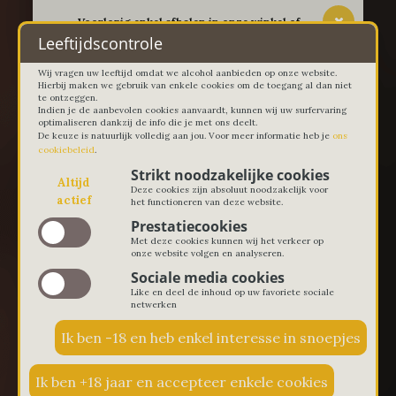
-- Voorlopig enkel afhalen in onze winkel of
thuislevering in Lievegem vanaf 100 euro --
Leeftijdscontrole
Wij vragen uw leeftijd omdat we alcohol aanbieden op onze website.
Hierbij maken we gebruik van enkele cookies om de toegang al dan niet
te ontzeggen.
Indien je de aanbevolen cookies aanvaardt, kunnen wij uw surfervaring
optimaliseren dankzij de info die je met ons deelt.
De keuze is natuurlijk volledig aan jou. Voor meer informatie heb je
ons
cookiebeleid
.
Strikt noodzakelijke cookies
Altijd
Deze cookies zijn absoluut noodzakelijk voor
actief
het functioneren van deze website.
Prestatiecookies
Met deze cookies kunnen wij het verkeer op
onze website volgen en analyseren.
Sociale media cookies
Like en deel de inhoud op uw favoriete sociale
netwerken
€ 0,00
0