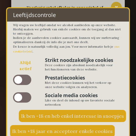
-- Voorlopig enkel afhalen in onze winkel of
thuislevering in Lievegem vanaf 100 euro --
Leeftijdscontrole
Wij vragen uw leeftijd omdat we alcohol aanbieden op onze website.
Hierbij maken we gebruik van enkele cookies om de toegang al dan niet
te ontzeggen.
Indien je de aanbevolen cookies aanvaardt, kunnen wij uw surfervaring
optimaliseren dankzij de info die je met ons deelt.
De keuze is natuurlijk volledig aan jou. Voor meer informatie heb je
ons
cookiebeleid
.
Strikt noodzakelijke cookies
Altijd
Deze cookies zijn absoluut noodzakelijk voor
actief
het functioneren van deze website.
Prestatiecookies
Met deze cookies kunnen wij het verkeer op
onze website volgen en analyseren.
Sociale media cookies
Like en deel de inhoud op uw favoriete sociale
netwerken
€ 0,00
0