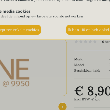
 sommelier - huisselectie - W
e media cookies
 deel de inhoud op uw favoriete sociale netwerken
e
@9950
Wijnen
Keuze van de sommelier - huisselectie - Wit Char
0 be
Merk:
Model:
Beschikbaarheid:
€ 8,9
Excl. BTW:
€ 7,36