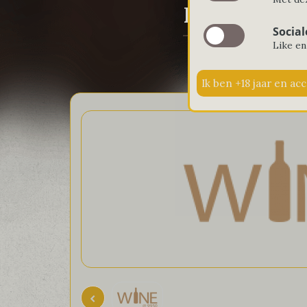
Keuze van de
Social
Like en
Hom