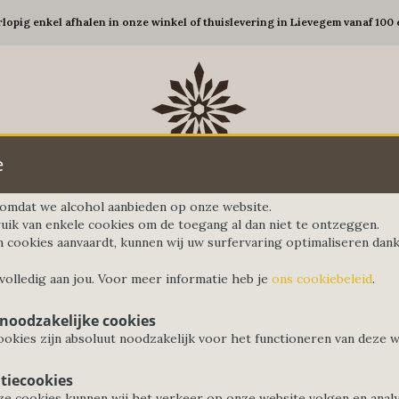
rlopig enkel afhalen in onze winkel of thuislevering in Lievegem vanaf 100 
e
d omdat we alcohol aanbieden op onze website.
uik van enkele cookies om de toegang al dan niet te ontzeggen.
n cookies aanvaardt, kunnen wij uw surfervaring optimaliseren dankz
Gedekte tafel
Koffie&Thee
Elektro
G
 volledig aan jou. Voor meer informatie heb je
ons cookiebeleid
.
 noodzakelijke cookies
okies zijn absoluut noodzakelijk voor het functioneren van deze w
tiecookies
e cookies kunnen wij het verkeer op onze website volgen en anal