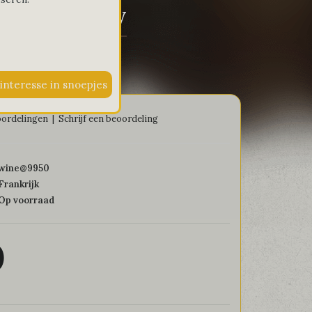
it Chardonnay
donnay
oordelingen
|
Schrijf een beoordeling
wine@9950
Frankrijk
Op voorraad
0