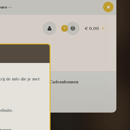
euro --
€ 0,00
0
ij de info die je met
eschenkmanden
Cadeaubonnen
ebsite.
yseren.