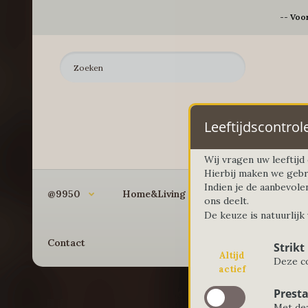
-- Voo
Leeftijdscontrol
Wij vragen uw leeftij
Hierbij maken we gebr
Indien je de aanbevole
@9950
Home&Living
Koken&Bakken
ons deelt.
De keuze is natuurlijk
Contact
Strikt
Altijd
Deze co
actief
Presta
Met dez