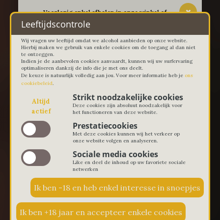
-- Voorlopig enkel afhalen in onze winkel of
thuislevering in Lievegem vanaf 100 euro --
Leeftijdscontrole
Wij vragen uw leeftijd omdat we alcohol aanbieden op onze website.
Hierbij maken we gebruik van enkele cookies om de toegang al dan niet
te ontzeggen.
Indien je de aanbevolen cookies aanvaardt, kunnen wij uw surfervaring
optimaliseren dankzij de info die je met ons deelt.
De keuze is natuurlijk volledig aan jou. Voor meer informatie heb je
ons
cookiebeleid
.
Strikt noodzakelijke cookies
Altijd
Deze cookies zijn absoluut noodzakelijk voor
actief
het functioneren van deze website.
Prestatiecookies
Met deze cookies kunnen wij het verkeer op
onze website volgen en analyseren.
Sociale media cookies
Like en deel de inhoud op uw favoriete sociale
netwerken
€ 0,00
0