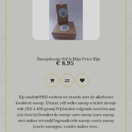
Snoepdoosje Wil Je Mijn Peter Zijn
€ 8,95
Bij candy@9950 werken we steeds met de allerbeste
kwaliteit snoep. U kiest zelf welke snoep u in het doosje
wilt (350 à 400 gram).Wij bieden volgende soorten aan
(zie foto's):Gesuikerde snoep-zure snoep (zure snoep,
met suiker errond)Ongesuikerde snoep-zoete snoep
(zoete snoepjes, zonder suiker erro..