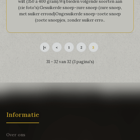
wilt (350 à 400 gram).Wij bieden volgende soorten aan
(zie foto's):Gesuikerde snoep-zure snoep (zure snoep,
met suiker errond)Ongesuikerde snoep-zoete snoep
(zoete snoepjes, zonder suiker erro..
|<
<
1
2
3
31 - 32 van 32 (3 pagina's)
Informatie
Over ons