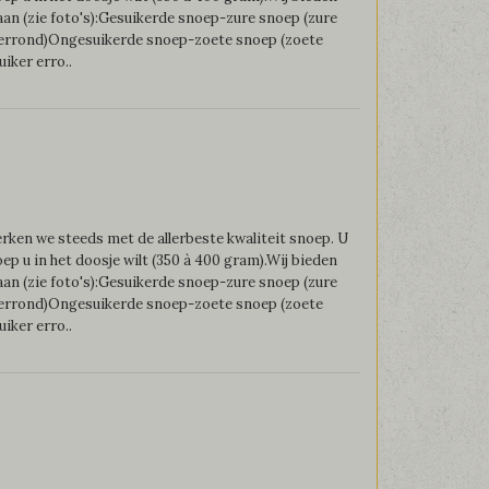
an (zie foto's):Gesuikerde snoep-zure snoep (zure
 errond)Ongesuikerde snoep-zoete snoep (zoete
iker erro..
ken we steeds met de allerbeste kwaliteit snoep. U
oep u in het doosje wilt (350 à 400 gram).Wij bieden
an (zie foto's):Gesuikerde snoep-zure snoep (zure
 errond)Ongesuikerde snoep-zoete snoep (zoete
iker erro..