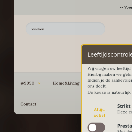
-- Voo
Leeftijdscontrol
Wij vragen uw leeftij
Hierbij maken we gebr
Indien je de aanbevole
@9950
Home&Living
Koken&Bakken
ons deelt.
De keuze is natuurlijk
Contact
Strikt
Altijd
Deze co
actief
Presta
Met dez