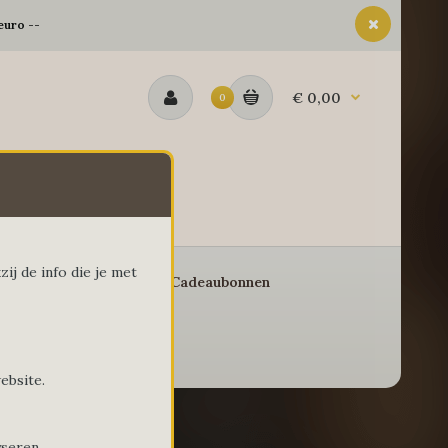
euro --
€ 0,00
0
ij de info die je met
eschenkmanden
Cadeaubonnen
ebsite.
yseren.