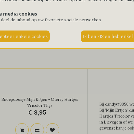
Snoepdoosjes
e media cookies
 deel de inhoud op uw favoriete sociale netwerken
Home
@9950
Snoepdoosjes
Snoepdoosje Mijn Ertjen - Cherry Hartjes
Bij candy@9950 wer
Tricolor Thijs
Bij 'Mijn Ertjen' k
€ 8,95
Hartjes Tricolor va
in Lievegem of we 
gewenst kan je ook 