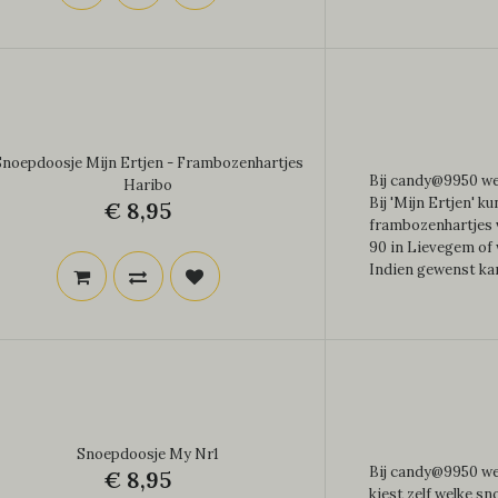
Snoepdoosje Mijn Ertjen - Frambozenhartjes
Bij candy@9950 wer
Haribo
Bij 'Mijn Ertjen' k
€ 8,95
frambozenhartjes v
90 in Lievegem of 
Indien gewenst kan
Snoepdoosje My Nr1
Bij candy@9950 wer
€ 8,95
kiest zelf welke sn