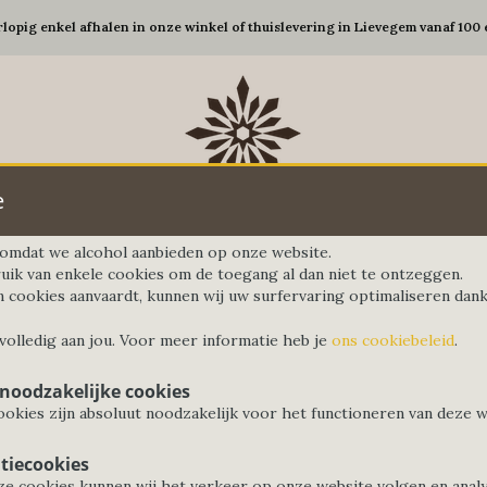
rlopig enkel afhalen in onze winkel of thuislevering in Lievegem vanaf 100 
e
d omdat we alcohol aanbieden op onze website.
uik van enkele cookies om de toegang al dan niet te ontzeggen.
n cookies aanvaardt, kunnen wij uw surfervaring optimaliseren dankz
Gedekte tafel
Koffie&Thee
Elektro
G
 volledig aan jou. Voor meer informatie heb je
ons cookiebeleid
.
 noodzakelijke cookies
okies zijn absoluut noodzakelijk voor het functioneren van deze w
tiecookies
e cookies kunnen wij het verkeer op onze website volgen en anal