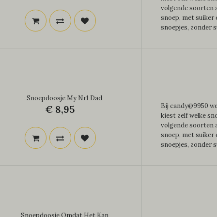
volgende soorten a
snoep, met suiker
snoepjes, zonder su
Snoepdoosje My Nr1 Dad
Bij candy@9950 wer
€ 8,95
kiest zelf welke sn
volgende soorten a
snoep, met suiker
snoepjes, zonder su
Snoepdoosje Omdat Het Kan