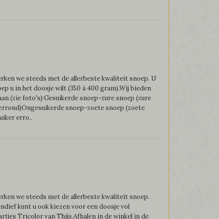
ken we steeds met de allerbeste kwaliteit snoep. U
oep u in het doosje wilt (350 à 400 gram).Wij bieden
an (zie foto's):Gesuikerde snoep-zure snoep (zure
 errond)Ongesuikerde snoep-zoete snoep (zoete
iker erro..
ken we steeds met de allerbeste kwaliteit snoep.
endief kunt u ook kiezen voor een doosje vol
rtjes Tricolor van Thijs.Afhalen in de winkel in de