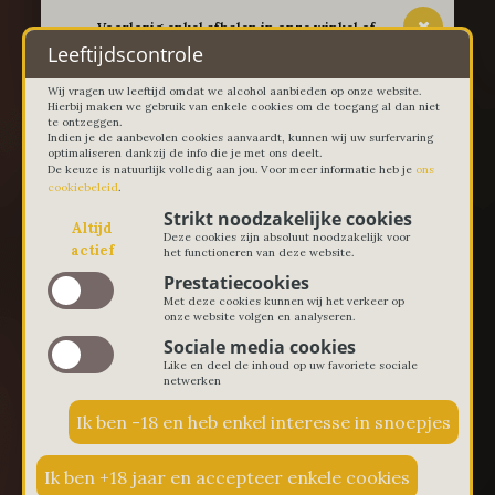
-- Voorlopig enkel afhalen in onze winkel of
thuislevering in Lievegem vanaf 100 euro --
Leeftijdscontrole
Wij vragen uw leeftijd omdat we alcohol aanbieden op onze website.
Hierbij maken we gebruik van enkele cookies om de toegang al dan niet
te ontzeggen.
Indien je de aanbevolen cookies aanvaardt, kunnen wij uw surfervaring
optimaliseren dankzij de info die je met ons deelt.
De keuze is natuurlijk volledig aan jou. Voor meer informatie heb je
ons
cookiebeleid
.
Strikt noodzakelijke cookies
Altijd
Deze cookies zijn absoluut noodzakelijk voor
actief
het functioneren van deze website.
Prestatiecookies
Met deze cookies kunnen wij het verkeer op
onze website volgen en analyseren.
Sociale media cookies
Like en deel de inhoud op uw favoriete sociale
netwerken
€ 0,00
0