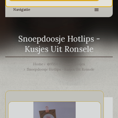
Navigatie
Snoepdoosje Hotlips -
Kusjes Uit Ronsele
Home
@9950
Snoepdoosjes
Snoepdoosje Hotlips - Kusjes Uit Ronsele