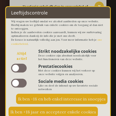
-- Voorlopig enkel afhalen in onze winkel of
thuislevering in Lievegem vanaf 100 euro --
Leeftijdscontrole
Wij vragen uw leeftijd omdat we alcohol aanbieden op onze website.
Hierbij maken we gebruik van enkele cookies om de toegang al dan niet
te ontzeggen.
Indien je de aanbevolen cookies aanvaardt, kunnen wij uw surfervaring
optimaliseren dankzij de info die je met ons deelt.
De keuze is natuurlijk volledig aan jou. Voor meer informatie heb je
ons
cookiebeleid
.
Strikt noodzakelijke cookies
Altijd
Deze cookies zijn absoluut noodzakelijk voor
actief
het functioneren van deze website.
Prestatiecookies
Met deze cookies kunnen wij het verkeer op
onze website volgen en analyseren.
Sociale media cookies
Like en deel de inhoud op uw favoriete sociale
netwerken
€ 0,00
0