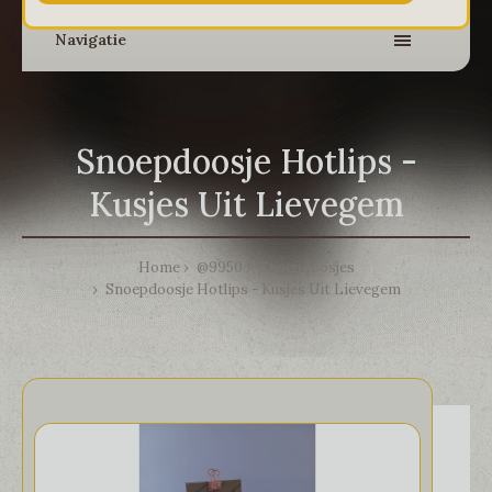
Navigatie
Snoepdoosje Hotlips -
Kusjes Uit Lievegem
Home
@9950
Snoepdoosjes
Snoepdoosje Hotlips - Kusjes Uit Lievegem