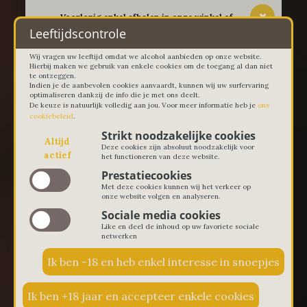
-- Voorlopig enkel afhalen in onze winkel of
thuislevering in Lievegem vanaf 100 euro --
Leeftijdscontrole
Wij vragen uw leeftijd omdat we alcohol aanbieden op onze website.
Hierbij maken we gebruik van enkele cookies om de toegang al dan niet
te ontzeggen.
Indien je de aanbevolen cookies aanvaardt, kunnen wij uw surfervaring
optimaliseren dankzij de info die je met ons deelt.
De keuze is natuurlijk volledig aan jou. Voor meer informatie heb je
ons
cookiebeleid
.
Strikt noodzakelijke cookies
Altijd
Deze cookies zijn absoluut noodzakelijk voor
actief
het functioneren van deze website.
Prestatiecookies
Met deze cookies kunnen wij het verkeer op
onze website volgen en analyseren.
Sociale media cookies
Like en deel de inhoud op uw favoriete sociale
netwerken
€ 0,00
0