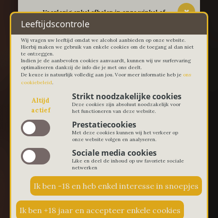
-- Voorlopig enkel afhalen in onze winkel of
thuislevering in Lievegem vanaf 100 euro --
Leeftijdscontrole
Wij vragen uw leeftijd omdat we alcohol aanbieden op onze website.
Hierbij maken we gebruik van enkele cookies om de toegang al dan niet
te ontzeggen.
Indien je de aanbevolen cookies aanvaardt, kunnen wij uw surfervaring
optimaliseren dankzij de info die je met ons deelt.
De keuze is natuurlijk volledig aan jou. Voor meer informatie heb je
ons
cookiebeleid
.
Strikt noodzakelijke cookies
Altijd
Deze cookies zijn absoluut noodzakelijk voor
actief
het functioneren van deze website.
Prestatiecookies
Met deze cookies kunnen wij het verkeer op
onze website volgen en analyseren.
Sociale media cookies
Like en deel de inhoud op uw favoriete sociale
netwerken
€ 0,00
0