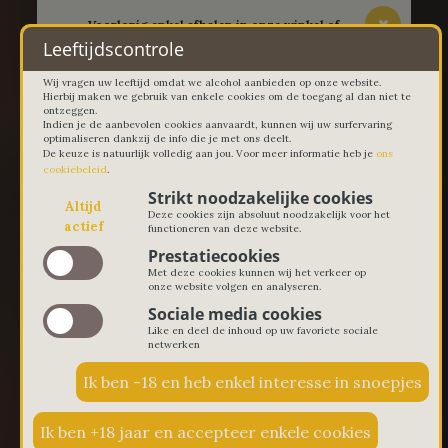
-- Voorlopig enkel afhalen in onze winkel of
thuislevering in Lievegem vanaf 100 euro --
Leeftijdscontrole
Wij vragen uw leeftijd omdat we alcohol aanbieden op onze website.
Hierbij maken we gebruik van enkele cookies om de toegang al dan niet te
ontzeggen.
Indien je de aanbevolen cookies aanvaardt, kunnen wij uw surfervaring
optimaliseren dankzij de info die je met ons deelt.
De keuze is natuurlijk volledig aan jou. Voor meer informatie heb je
ons
cookiebeleid
.
Strikt noodzakelijke cookies
Altijd
Deze cookies zijn absoluut noodzakelijk voor het
actief
functioneren van deze website.
Prestatiecookies
Met deze cookies kunnen wij het verkeer op
onze website volgen en analyseren.
Sociale media cookies
Like en deel de inhoud op uw favoriete sociale
netwerken
€ 0,00
0