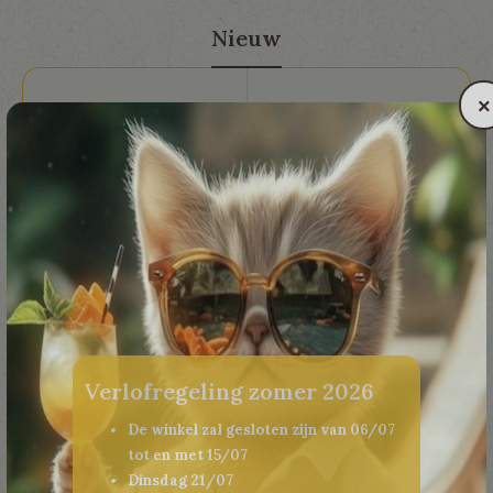
Nieuw
×
Brabantia Kurkentrekker
Paasmand of -box vol
Classic
lekkers van de Paashaas
€ 11,25
€ 20,00
Verlofregeling zomer 2026
De winkel zal gesloten zijn van 06/07
tot en met 15/07
Dinsdag 21/07